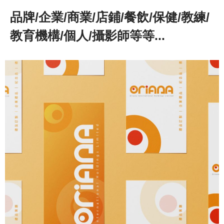
品牌/企業/商業/店鋪/餐飲/保健/教練/
教育機構/個人/攝影師等等...