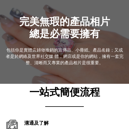
完美無瑕的產品相片
總是必需要擁有
包括你是實體店鋪做推銷的宣傳品、小冊紙、產品名錄；又或
者是於網絡及世界社交媒 體，網店或是你的網站，擁有一套完
整、清晰而又專業的產品相片是很重要。
一站式簡便流程
​溝通及了解